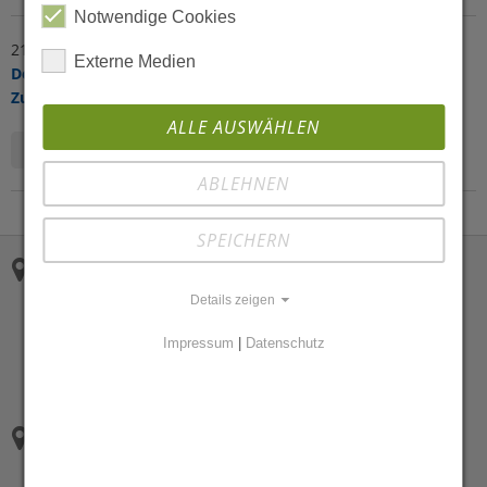
Notwendige Cookies
21.05.2026
Donnerstag
Externe Medien
Delegation und Teamstrukturen in der Praxis –
Zukunftsmodell oder Veränderung der ärztlichen Rolle?
ALLE AUSWÄHLEN
mehr erfahren
ABLEHNEN
SPEICHERN
Wiesbaden
Richard-Wagner-Str. 81
Details zeigen
65193 Wiesbaden
Tel.: 0611/180950
Impressum
|
Datenschutz
Fax: 0611/1809518
info[at]arztrecht.de
Berlin
Oranienburger Str. 12
10178 Berlin