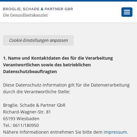
Die Gesundheitskanzlei
HOME
Cookie-Einstellungen anpassen
KANZLEI
BERATUNG
1. Name und Kontaktdaten des für die Verarbeitung
SEMINARE
Verantwortlichen sowie des betrieblichen
Datenschutzbeauftragten
SCHADE-NEWSLETTER
Diese Datenschutz-Information gilt für die Datenverarbeitung
PUBLIKATIONEN
durch die Verantwortliche Stelle:
KONTAKT
Broglie, Schade & Partner GbR
Richard-Wagner-Str. 81
65193 Wiesbaden
Tel.: 0611/180950
Nähere Informationen entnehmen Sie bitte dem
Impressum
.